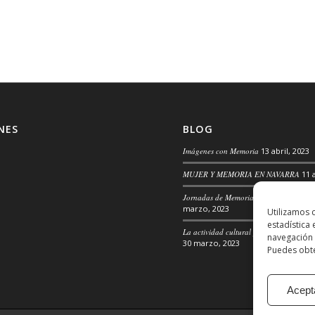
NES
BLOG
Imágenes con Memoria
13 abril, 2023
MUJER Y MEMORIA EN NAVARRA
11 
Jornadas de Memoria, Convivencia y 
marzo, 2023
Utilizamos 
estadística
La actividad cultural para la transforma
navegación 
30 marzo, 2023
Puedes obte
Acept