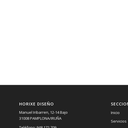
HORIXE DISEÑO
SECCIO
Manuel Iribarren, 12-14 Bajo
Inicio
31008 PAMPLONA/IRUÑA
Servicios
Teléfono: 948 172 709