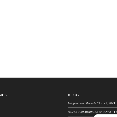
NES
BLOG
Imágenes con Memoria
13 abril, 2023
MUJER Y MEMORIA EN NAVARRA
11 