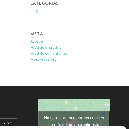
CATEGORÍAS
Blog
META
Acceder
Feed de entradas
Feed de comentarios
WordPress.org
Haz clic para aceptar las cookies
abril, 2023
de márketing y permitir este