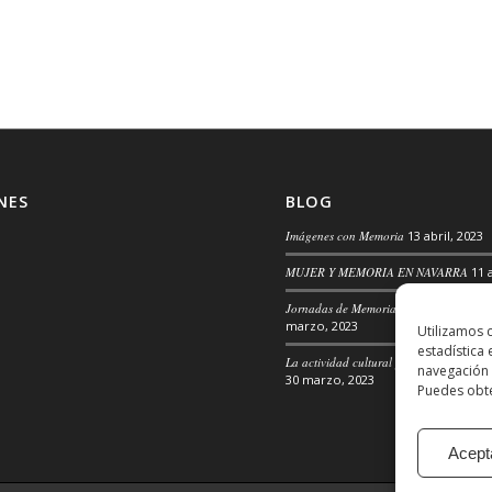
NES
BLOG
Imágenes con Memoria
13 abril, 2023
MUJER Y MEMORIA EN NAVARRA
11 
Jornadas de Memoria, Convivencia y 
marzo, 2023
Utilizamos 
estadística
La actividad cultural para la transforma
navegación 
30 marzo, 2023
Puedes obte
Acept