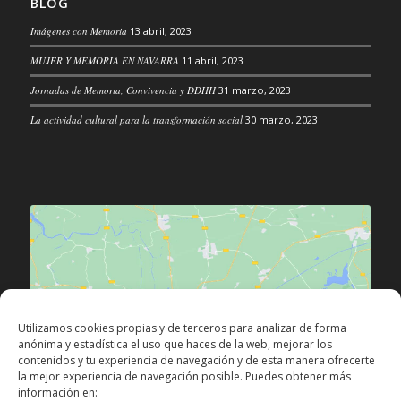
BLOG
Imágenes con Memoria
13 abril, 2023
MUJER Y MEMORIA EN NAVARRA
11 abril, 2023
Jornadas de Memoria, Convivencia y DDHH
31 marzo, 2023
La actividad cultural para la transformación social
30 marzo, 2023
Haz clic para aceptar las cookies de
Utilizamos cookies propias y de terceros para analizar de forma
márketing y permitir este contenido
anónima y estadística el uso que haces de la web, mejorar los
contenidos y tu experiencia de navegación y de esta manera ofrecerte
la mejor experiencia de navegación posible. Puedes obtener más
información en: