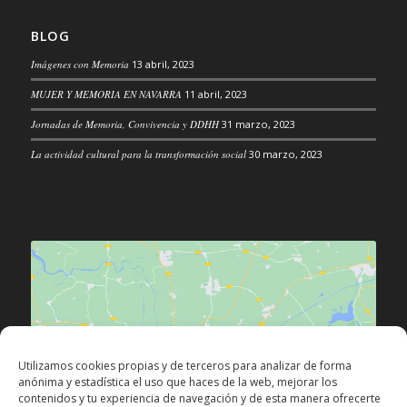
BLOG
Imágenes con Memoria
13 abril, 2023
MUJER Y MEMORIA EN NAVARRA
11 abril, 2023
Jornadas de Memoria, Convivencia y DDHH
31 marzo, 2023
La actividad cultural para la transformación social
30 marzo, 2023
Haz clic para aceptar las cookies de
Utilizamos cookies propias y de terceros para analizar de forma
márketing y permitir este contenido
anónima y estadística el uso que haces de la web, mejorar los
contenidos y tu experiencia de navegación y de esta manera ofrecerte