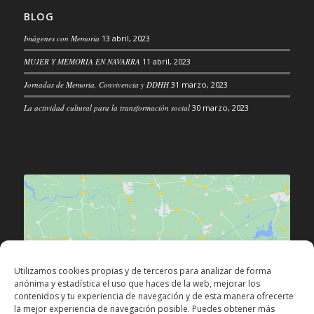
BLOG
Imágenes con Memoria
13 abril, 2023
MUJER Y MEMORIA EN NAVARRA
11 abril, 2023
Jornadas de Memoria, Convivencia y DDHH
31 marzo, 2023
La actividad cultural para la transformación social
30 marzo, 2023
Haz clic para aceptar las cookies de
Utilizamos cookies propias y de terceros para analizar de forma
márketing y permitir este contenido
anónima y estadística el uso que haces de la web, mejorar los
contenidos y tu experiencia de navegación y de esta manera ofrecerte
la mejor experiencia de navegación posible. Puedes obtener más