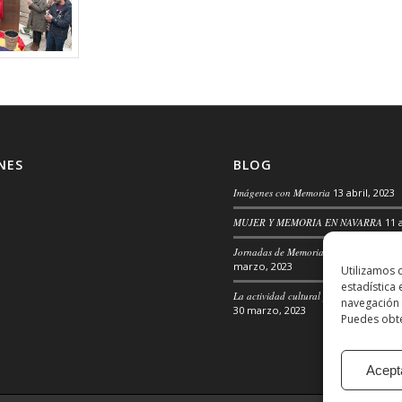
NES
BLOG
Imágenes con Memoria
13 abril, 2023
MUJER Y MEMORIA EN NAVARRA
11 
Jornadas de Memoria, Convivencia y 
marzo, 2023
Utilizamos 
estadística
La actividad cultural para la transforma
navegación 
30 marzo, 2023
Puedes obte
Acept