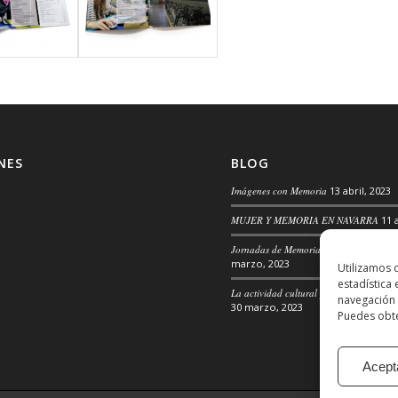
NES
BLOG
Imágenes con Memoria
13 abril, 2023
MUJER Y MEMORIA EN NAVARRA
11 
Jornadas de Memoria, Convivencia y 
marzo, 2023
Utilizamos 
estadística
La actividad cultural para la transforma
navegación 
30 marzo, 2023
Puedes obte
Acept