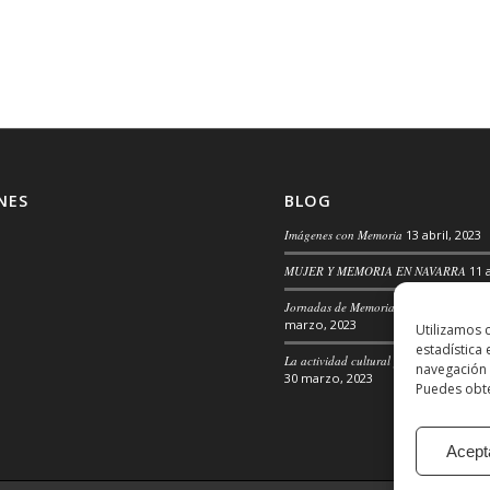
NES
BLOG
Imágenes con Memoria
13 abril, 2023
MUJER Y MEMORIA EN NAVARRA
11 
Jornadas de Memoria, Convivencia y 
marzo, 2023
Utilizamos 
estadística
La actividad cultural para la transforma
navegación 
30 marzo, 2023
Puedes obte
Acept