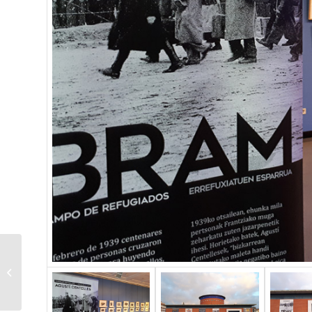
Exposición
Asesinando por
convicción. Aktion T4.
Programa de
eutanasia na...