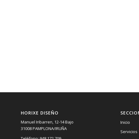
HORIXE DISEÑO
SECCIO
Manuel Iribarren, 12-14 Bajo
Inicio
31008 PAMPLONA/IRUÑA
Servicios
Teléfono: 948 172 709