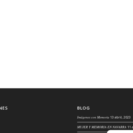
NES
BLOG
Imágenes con Memoria
13 abril, 2023
MUJER Y MEMORIA EN NAVARRA
11 