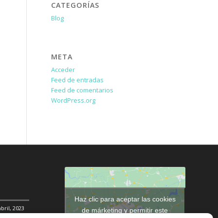
CATEGORÍAS
Blog
META
Acceder
Feed de entradas
Feed de comentarios
WordPress.org
Haz clic para aceptar las cookies
abril, 2023
de márketing y permitir este