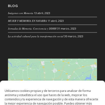
BLOG
Imágenes con Memoria
13 abril, 2023
MUJER Y MEMORIA EN NAVARRA
11 abril, 2023
Jornadas de Memoria, Convivencia y DDHH
31 marzo, 2023
La actividad cultural para la transformación social
30 marzo, 2023
Haz clic para aceptar las cookies de
Utilizamos cookies propias y de terceros para analizar de forma
márketing y permitir este contenido
anónima y estadística el uso que haces de la web, mejorar los
contenidos y tu experiencia de navegación y de esta manera ofrecerte
la mejor experiencia de navegación posible. Puedes obtener más