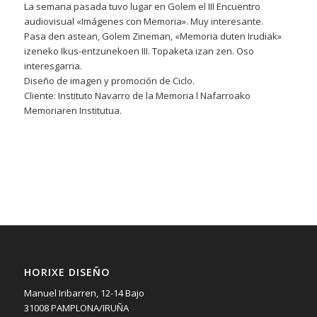
La semana pasada tuvo lugar en Golem el III Encuentro
audiovisual «Imágenes con Memoria». Muy interesante.
Pasa den astean, Golem Zineman, «Memoria duten Irudiak»
izeneko Ikus-entzunekoen III. Topaketa izan zen. Oso
interesgarria.
Diseño de imagen y promoción de Ciclo.
Cliente: Instituto Navarro de la Memoria l Nafarroako
Memoriaren Institutua.
HORIXE DISEÑO
Manuel Iribarren, 12-14 Bajo
31008 PAMPLONA/IRUÑA