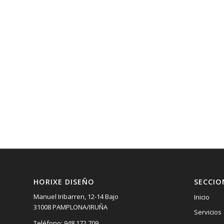
HORIXE DISEÑO
SECCIO
Manuel Iribarren, 12-14 Bajo
Inicio
31008 PAMPLONA/IRUÑA
Servicios
Teléfono: 948 172 709