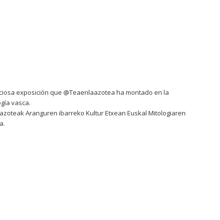
preciosa exposición que @Teaenlaazotea ha montado en la
gía vasca.
a azoteak Aranguren ibarreko Kultur Etxean Euskal Mitologiaren
a.