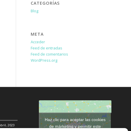
CATEGORÍAS
Blog
META
Acceder
Feed de entradas
Feed de comentarios
WordPress.org
Haz clic para aceptar las cookies
abril, 2023
de márketing y permitir este