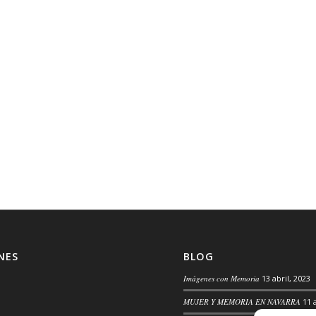
NES
BLOG
Imágenes con Memoria
13 abril, 2023
MUJER Y MEMORIA EN NAVARRA
11 