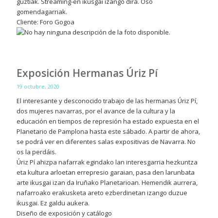
guztiak. Streaming-en ikusgai izango dira. Oso
gomendagarriak.
Cliente: Foro Gogoa
Exposición Hermanas Úriz Pí
19 octubre, 2020
El interesante y desconocido trabajo de las hermanas Úriz Pí,
dos mujeres navarras, por el avance de la cultura y la
educación en tiempos de represión ha estado expuesta en el
Planetario de Pamplona hasta este sábado. A partir de ahora,
se podrá ver en diferentes salas expositivas de Navarra. No
os la perdáis.
Úriz Pí ahizpa nafarrak egindako lan interesgarria hezkuntza
eta kultura arloetan errepresio garaian, pasa den larunbata
arte ikusgai izan da Iruñako Planetarioan. Hemendik aurrera,
nafarroako erakusketa areto ezberdinetan izango duzue
ikusgai. Ez galdu aukera.
Diseño de exposición y catálogo